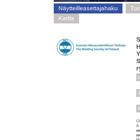
Näytteilleasettajahaku
Tuo
Kartta
H
Y
S
r
L
J
N
O
A
w
w
M