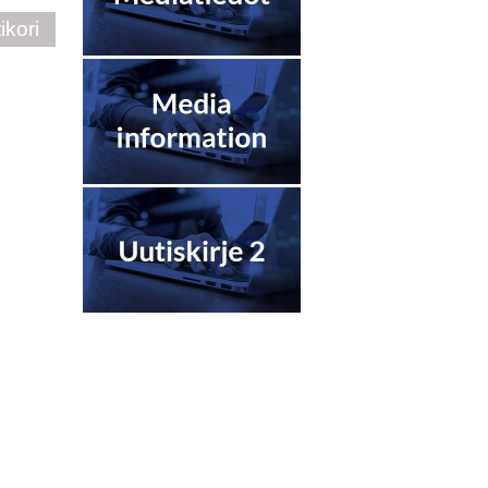
ikori