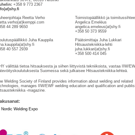
uhelin:
+358 9 773 2367
fo(at)shy.fi
uheenjohtaja Reetta Verho
Toimistopäällikkö ja toimitussihtee
eetta.verho(at)kemppi.com
Angelica Emeléus
358 44 289 9650
angelica.emeleus(at)shy.fi
+358 50 373 9559
oulutuspäällikkö Juha Kauppila
Päätoimittaja Juha Lukkari
ha.kauppila(at)shy.fi
Hitsaustekniikka-lehti
358 40 557 2939
juha.lukkari(at)shy.fi
+358 500 414 045
Y välittää tietoa hitsauksesta ja siihen liittyvistä tekniikoista, vastaa IIW/E
ätevöityskoulutuksesta Suomessa sekä julkaisee Hitsaustekniikka-lehteä.
e Welding Society of Finland provides information about welding and related
echnologies, manages IIW/EWF welding education and qualification and publi
itsaustekniikka -magazine.
akusanat:
Nordic Welding Expo