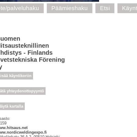
te/palveluhaku
Päämieshaku
Etsi
Käynt
Suomen
itsausteknillinen
hdistys - Finlands
vetstekniska Förening
y
isää käyntikoriin
ätä yhteydenottopyyntö
äytä kartalla
sasto:
 159
ww.hitsaus.net
ww.nordicweldingexpo.fi
äkelänkatu 36 A 2
,
00510
Helsinki