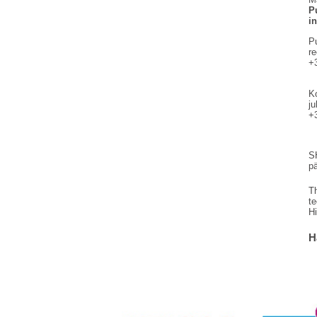
P
in
P
r
+
K
ju
+
SH
p
Th
t
H
H