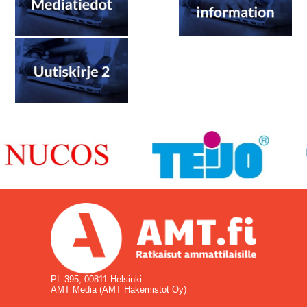
PL 395, 00811 Helsinki
AMT Media (AMT Hakemistot Oy)