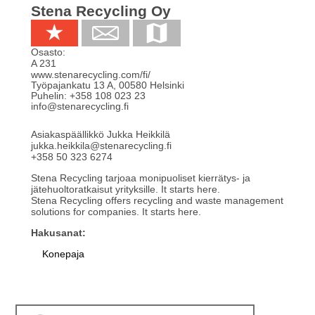
Stena Recycling Oy
Osasto:
A 231
www.stenarecycling.com/fi/
Työpajankatu 13 A
,
00580
Helsinki
Puhelin:
+358 108 023 23
info@stenarecycling.fi
Asiakaspäällikkö Jukka Heikkilä
jukka.heikkila@stenarecycling.fi
+358 50 323 6274
Stena Recycling tarjoaa monipuoliset kierrätys- ja
jätehuoltoratkaisut yrityksille. It starts here.
Stena Recycling offers recycling and waste management
solutions for companies. It starts here.
Hakusanat:
Konepaja