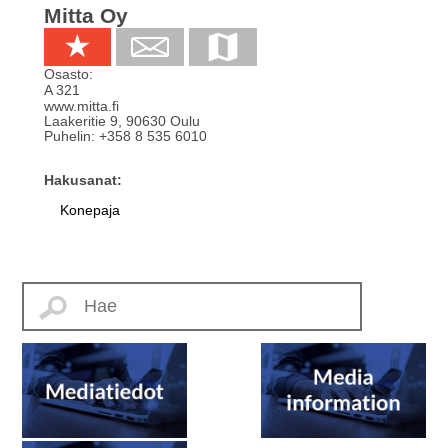
Mitta Oy
Osasto:
A 321
www.mitta.fi
Laakeritie 9
,
90630
Oulu
Puhelin:
+358 8 535 6010
Hakusanat:
Konepaja