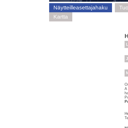
Näytteilleasettajahaku
Tuo
Kartta
H
L
J
N
O
A
h
Po
P
H
T