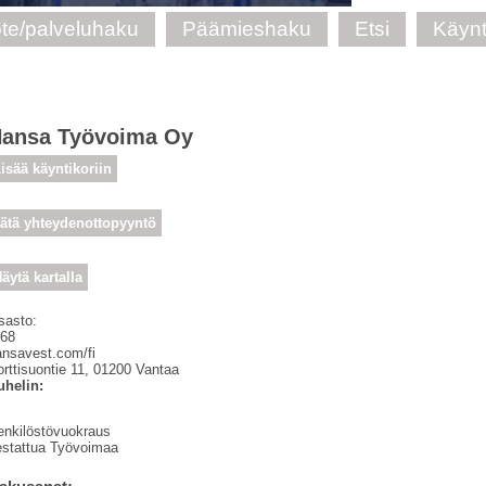
te/palveluhaku
Päämieshaku
Etsi
Käynt
ansa Työvoima Oy
isää käyntikoriin
ätä yhteydenottopyyntö
äytä kartalla
sasto:
 68
ansavest.com/fi
rttisuontie 11
,
01200
Vantaa
uhelin:
enkilöstövuokraus
estattua Työvoimaa