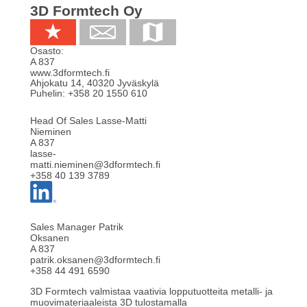
3D Formtech Oy
Osasto:
A 837
www.3dformtech.fi
Ahjokatu 14
,
40320
Jyväskylä
Puhelin:
+358 20 1550 610
Head Of Sales Lasse-Matti
Nieminen
A 837
lasse-
matti.nieminen@3dformtech.fi
+358 40 139 3789
Sales Manager Patrik
Oksanen
A 837
patrik.oksanen@3dformtech.fi
+358 44 491 6590
3D Formtech valmistaa vaativia lopputuotteita metalli- ja
muovimateriaaleista 3D tulostamalla