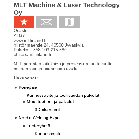
MLT Machine & Laser Technology
Oy
Osasto:
A 837
www.mltfinland.fi
Ylistönmäentie 24
,
40500
Jyväskylä
Puhelin:
+358 103 215 580
office@mltfinland.fi
MLT parantaa laitoksien ja prosessien tuottavuutta
mittaamisen ja osaamisen avulla.
Hakusanat:
Konepaja
Kunnossapito ja teollisuuden palvelut
Muut tuotteet ja palvelut
3D-skannerit
Nordic Welding Expo
Tuoteryhmät
Kunnossapito