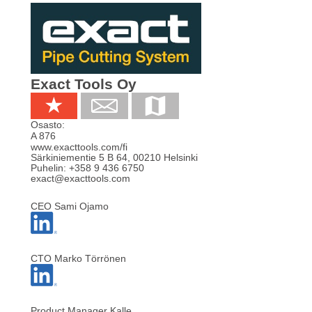
Exact Tools Oy
Osasto:
A 876
www.exacttools.com/fi
Särkiniementie 5 B 64
,
00210
Helsinki
Puhelin:
+358 9 436 6750
exact@exacttools.com
CEO Sami Ojamo
CTO Marko Törrönen
Product Manager Kalle