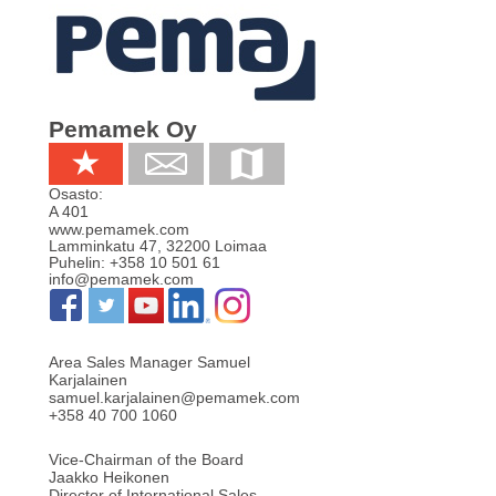
Pemamek Oy
Osasto:
A 401
www.pemamek.com
Lamminkatu 47
,
32200
Loimaa
Puhelin:
+358 10 501 61
info@pemamek.com
Area Sales Manager Samuel
Karjalainen
samuel.karjalainen@pemamek.com
+358 40 700 1060
Vice-Chairman of the Board
Jaakko Heikonen
Director of International Sales