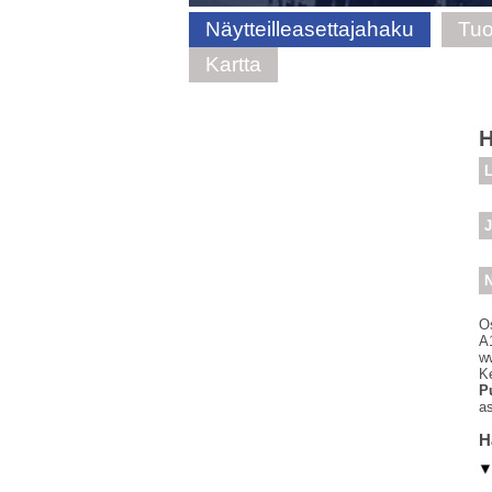
Näytteilleasettajahaku
Tuo
Kartta
H
L
J
N
O
A
ww
Ke
P
a
H