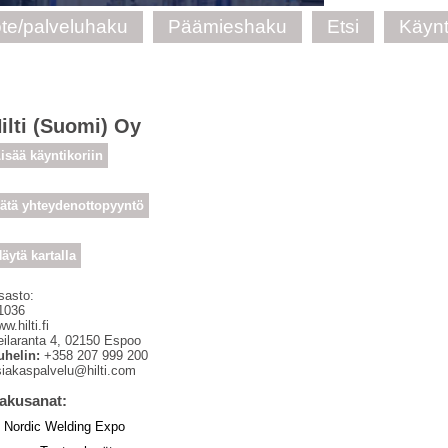
te/palveluhaku
Päämieshaku
Etsi
Käynt
ilti (Suomi) Oy
isää käyntikoriin
ätä yhteydenottopyyntö
äytä kartalla
sasto:
1036
w.hilti.fi
ilaranta 4
,
02150
Espoo
uhelin:
+358 207 999 200
siakaspalvelu@hilti.com
akusanat:
Nordic Welding Expo