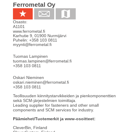
Ferrometal Oy
Osasto:
A1101
www.ferrometal.fi
Karhutie 9
,
01900
Nurmijärvi
Puhelin:
+358 103 0811
myynti@ferrometal.fi
Tuomas Lampinen
tuomas.lampinen@ferrometal.fi
+358 103 0811
Oskari Nieminen
oskari.nieminen@ferrometal.fi
+358 103 0811
Teollisuuden kiinnitystarvikkeiden ja pienkomponenttien
sekä SCM-järjestelmien toimittaja.
Leading supplier for fasteners and other small
components and SCM services for industry.
Päämiehet/Tuotemerkit ja www-osoitteet:
CleverBin, Finland