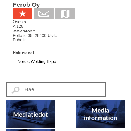
Ferob Oy
Osasto:
A 125
www.ferob.fi
Peltotie 35
,
28400
Ulvila
Puhelin:
Hakusanat:
Nordic Welding Expo