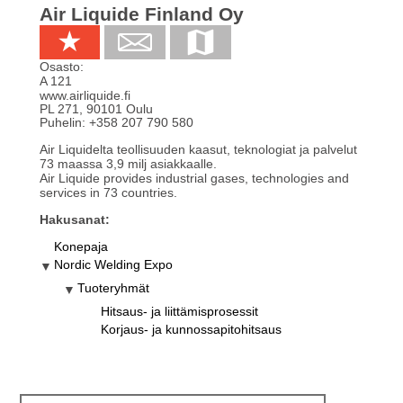
Air Liquide Finland Oy
Osasto:
A 121
www.airliquide.fi
PL 271
,
90101
Oulu
Puhelin:
+358 207 790 580
Air Liquidelta teollisuuden kaasut, teknologiat ja palvelut
73 maassa 3,9 milj asiakkaalle.
Air Liquide provides industrial gases, technologies and
services in 73 countries.
Hakusanat:
Konepaja
Nordic Welding Expo
Tuoteryhmät
Hitsaus- ja liittämisprosessit
Korjaus- ja kunnossapitohitsaus