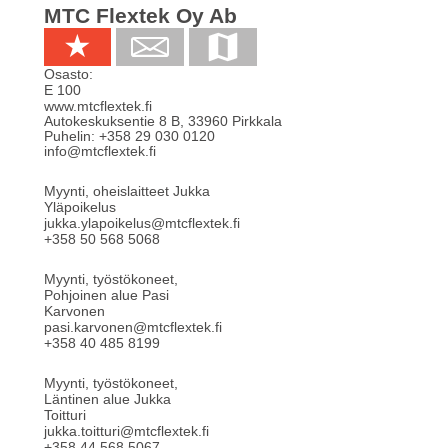
MTC Flextek Oy Ab
Osasto:
E 100
www.mtcflextek.fi
Autokeskuksentie 8 B
,
33960
Pirkkala
Puhelin:
+358 29 030 0120
info@mtcflextek.fi
Myynti, oheislaitteet Jukka
Yläpoikelus
jukka.ylapoikelus@mtcflextek.fi
+358 50 568 5068
Myynti, työstökoneet,
Pohjoinen alue Pasi
Karvonen
pasi.karvonen@mtcflextek.fi
+358 40 485 8199
Myynti, työstökoneet,
Läntinen alue Jukka
Toitturi
jukka.toitturi@mtcflextek.fi
+358 44 568 5067