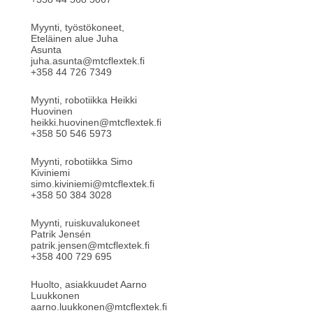
Myynti, työstökoneet,
Eteläinen alue Juha
Asunta
juha.asunta@mtcflextek.fi
+358 44 726 7349
Myynti, robotiikka Heikki
Huovinen
heikki.huovinen@mtcflextek.fi
+358 50 546 5973
Myynti, robotiikka Simo
Kiviniemi
simo.kiviniemi@mtcflextek.fi
+358 50 384 3028
Myynti, ruiskuvalukoneet
Patrik Jensén
patrik.jensen@mtcflextek.fi
+358 400 729 695
Huolto, asiakkuudet Aarno
Luukkonen
aarno.luukkonen@mtcflextek.fi