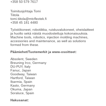
+358 50 579 7617
Toimitusjohtaja Tomi
Tiitola
tomi.tiitola@mtcflextek.fi
+358 45 181 4480
Työstökoneet, robotiikka, ruiskuvalukoneet, oheislaitteet
ja huolto sekä näistä muodostettuja kokonaisuuksia.
Machine tools, robotics, injection molding machines,
accessories and maintenance, as well as solutions
formed from these.
Päämiehet/Tuotemerkit ja www-osoitteet:
Absolent, Sweden
Breuning Irco, Germany
DU-PUY, Italy
Fanuc, Japan
Goodway, Taiwan
Hartford, Taiwan
Ibarmia, Spain
Kasto, Germany
Okuma, Japan
Soraluce, Spain
Hakusanat: