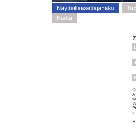
Näytteilleasettajahaku
Tuo
Kartta
Z
L
J
N
O
A
w
V
P
i
H