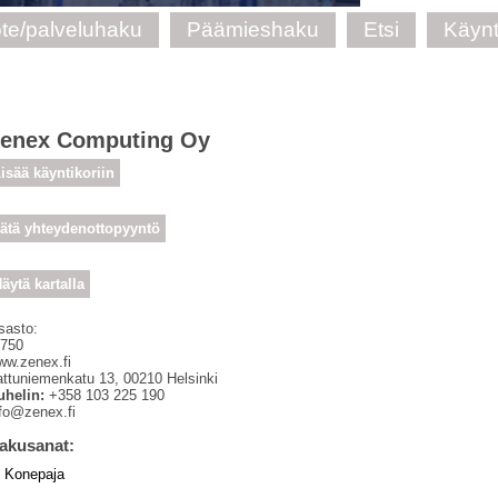
te/palveluhaku
Päämieshaku
Etsi
Käynt
enex Computing Oy
isää käyntikoriin
ätä yhteydenottopyyntö
äytä kartalla
sasto:
 750
ww.zenex.fi
attuniemenkatu 13
,
00210
Helsinki
uhelin:
+358 103 225 190
nfo@zenex.fi
akusanat:
Konepaja