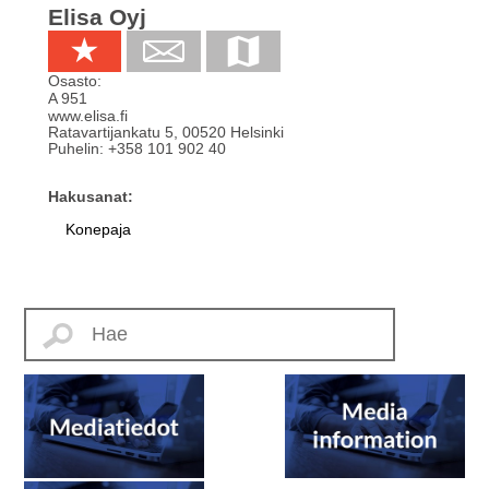
Elisa Oyj
Osasto:
A 951
www.elisa.fi
Ratavartijankatu 5
,
00520
Helsinki
Puhelin:
+358 101 902 40
Hakusanat:
Konepaja