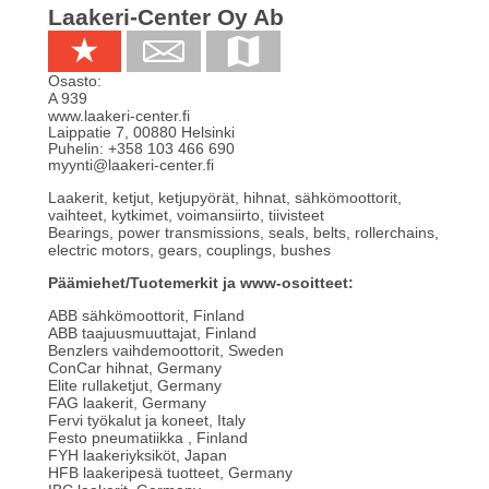
Laakeri-Center Oy Ab
Osasto:
A 939
www.laakeri-center.fi
Laippatie 7
,
00880
Helsinki
Puhelin:
+358 103 466 690
myynti@laakeri-center.fi
Laakerit, ketjut, ketjupyörät, hihnat, sähkömoottorit,
vaihteet, kytkimet, voimansiirto, tiivisteet
Bearings, power transmissions, seals, belts, rollerchains,
electric motors, gears, couplings, bushes
Päämiehet/Tuotemerkit ja www-osoitteet:
ABB sähkömoottorit, Finland
ABB taajuusmuuttajat, Finland
Benzlers vaihdemoottorit, Sweden
ConCar hihnat, Germany
Elite rullaketjut, Germany
FAG laakerit, Germany
Fervi työkalut ja koneet, Italy
Festo pneumatiikka , Finland
FYH laakeriyksiköt, Japan
HFB laakeripesä tuotteet, Germany