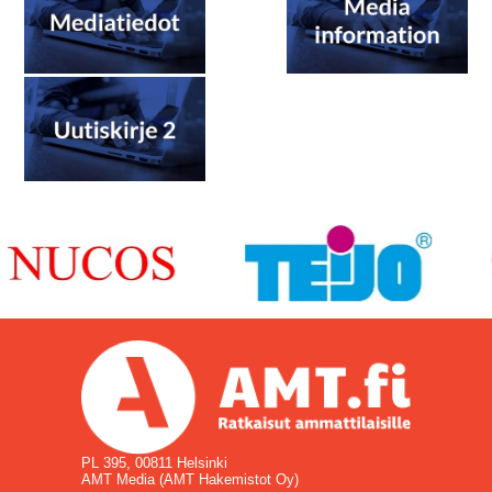
PL 395, 00811 Helsinki
AMT Media (AMT Hakemistot Oy)