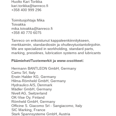
Huolto Kari Torikka
kari.torikka@tanreco.fi
+358 400 999 296
Toimitusjohtaja Mika
Toivakka
mika.toivakka@tanreco.fi
+358 40 770 6075
Tanreco on erikoistunut kappaleenkiinnitykseen,
merkkaimiin, standardiosiin ja ohutlevytuotantolinjoihin.
We are specialized in workholding, standard parts,
marking, presslines, lubrication systems and lubricants
Päämiehet/Tuotemerkit ja www-osoitteet:
Hermann BANTLEON GmbH, Germany
Camu Srl, Italy
Erwin Halder KG, Germany
Hilma-Römheld GmbH, Germany
Hydraulico A/S, Denmark
Mädler GmbH, Germany
Nivell AG, Switzerland
OK-Vise Oy, Finland
Römheld GmbH, Germany
Officine S. Giacomo Srl - Sangiacomo, Italy
SIC Marking, France
Stark Spannsysteme GmbH, Austria