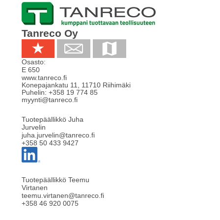
Tanreco Oy
Osasto:
E 650
www.tanreco.fi
Konepajankatu 11
,
11710
Riihimäki
Puhelin:
+358 19 774 85
myynti@tanreco.fi
Tuotepäällikkö Juha
Jurvelin
juha.jurvelin@tanreco.fi
+358 50 433 9427
Tuotepäällikkö Teemu
Virtanen
teemu.virtanen@tanreco.fi
+358 46 920 0075