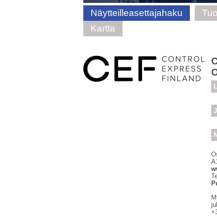
Näytteilleasettajahaku
Tuo
Kartta
C
L
J
N
O
A
w
Te
P
M
j
+