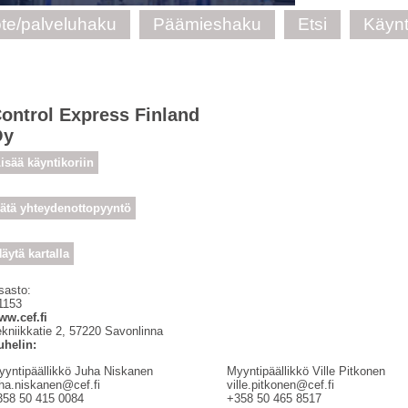
te/palveluhaku
Päämieshaku
Etsi
Käynt
ontrol Express Finland
Oy
isää käyntikoriin
ätä yhteydenottopyyntö
äytä kartalla
sasto:
1153
ww.cef.fi
kniikkatie 2
,
57220
Savonlinna
uhelin:
yyntipäällikkö Juha Niskanen
Myyntipäällikkö Ville Pitkonen
uha.niskanen@cef.fi
ville.pitkonen@cef.fi
358 50 415 0084
+358 50 465 8517