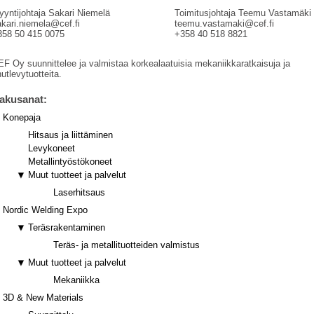
yyntijohtaja Sakari Niemelä
Toimitusjohtaja Teemu Vastamäki
kari.niemela@cef.fi
teemu.vastamaki@cef.fi
358 50 415 0075
+358 40 518 8821
F Oy suunnittelee ja valmistaa korkealaatuisia mekaniikkaratkaisuja ja
utlevytuotteita.
akusanat:
Konepaja
Hitsaus ja liittäminen
Levykoneet
Metallintyöstökoneet
Muut tuotteet ja palvelut
Laserhitsaus
Nordic Welding Expo
Teräsrakentaminen
Teräs- ja metallituotteiden valmistus
Muut tuotteet ja palvelut
Mekaniikka
3D & New Materials