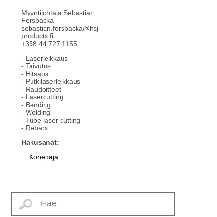
Myyntijohtaja Sebastian
Forsbacka
sebastian.forsbacka@hsj-
products.fi
+358 44 727 1155
- Laserleikkaus
- Taivutus
- Hitsaus
- Putkilaserleikkaus
- Raudoitteet
- Lasercutting
- Bending
- Welding
- Tube laser cutting
- Rebars
Hakusanat:
Konepaja