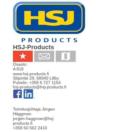
HSJ-Products
Osasto:
A 818
www.hsj-products.fi
Sliipintie 29
,
68940
Lillby
Puhelin:
+358 6 727 1154
hsj-products@hsj-products.fi
Toimitusjohtaja Jörgen
Häggman
jorgen.haggman@hsj-
products.fi
+358 50 562 2410