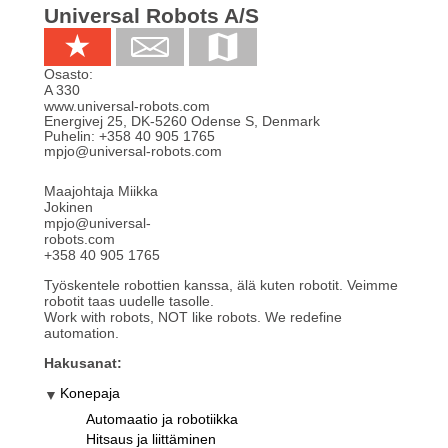
Universal Robots A/S
Osasto:
A 330
www.universal-robots.com
Energivej 25
,
DK-5260
Odense S, Denmark
Puhelin:
+358 40 905 1765
mpjo@universal-robots.com
Maajohtaja Miikka
Jokinen
mpjo@universal-
robots.com
+358 40 905 1765
Työskentele robottien kanssa, älä kuten robotit. Veimme
robotit taas uudelle tasolle.
Work with robots, NOT like robots. We redefine
automation.
Hakusanat:
Konepaja
Automaatio ja robotiikka
Hitsaus ja liittäminen