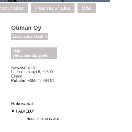
lveluhaku
Päämieshaku
Etsi
Ouman Oy
Lisää suosikkeihin
Jätä
yhteydenottopyyntö
www.ouman.fi
Itsehallintokuja 6
,
02600
Espoo
Puhelin:
+358 42 484 01
Hakusanat:
PALVELUT
Suunnittelupalvelut