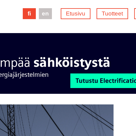
fi
en
Etusivu
Tuotteet