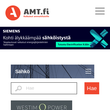
Sähkö
Hae