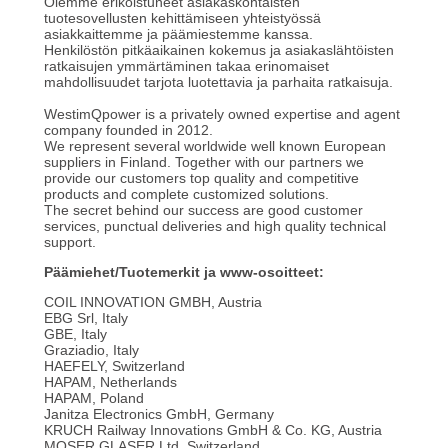
Olemme erikoistuneet asiakaskohtaisten
tuotesovellusten kehittämiseen yhteistyössä
asiakkaittemme ja päämiestemme kanssa.
Henkilöstön pitkäaikainen kokemus ja asiakaslähtöisten
ratkaisujen ymmärtäminen takaa erinomaiset
mahdollisuudet tarjota luotettavia ja parhaita ratkaisuja.
WestimQpower is a privately owned expertise and agent
company founded in 2012.
We represent several worldwide well known European
suppliers in Finland. Together with our partners we
provide our customers top quality and competitive
products and complete customized solutions.
The secret behind our success are good customer
services, punctual deliveries and high quality technical
support.
Päämiehet/Tuotemerkit ja www-osoitteet:
COIL INNOVATION GMBH, Austria
EBG Srl, Italy
GBE, Italy
Graziadio, Italy
HAEFELY, Switzerland
HAPAM, Netherlands
HAPAM, Poland
Janitza Electronics GmbH, Germany
KRUCH Railway Innovations GmbH & Co. KG, Austria
MOSER GLASER Ltd, Switzerland