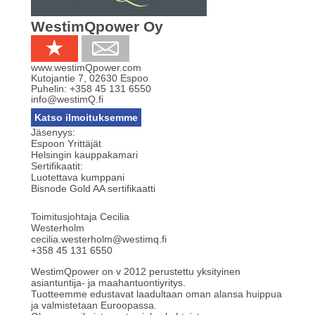
WestimQpower Oy
www.westimQpower.com
Kutojantie 7
,
02630
Espoo
Puhelin:
+358 45 131 6550
info@westimQ.fi
Katso ilmoituksemme
Jäsenyys:
Espoon Yrittäjät
Helsingin kauppakamari
Sertifikaatit:
Luotettava kumppani
Bisnode Gold AA sertifikaatti
Toimitusjohtaja Cecilia
Westerholm
cecilia.westerholm@westimq.fi
+358 45 131 6550
WestimQpower on v 2012 perustettu yksityinen
asiantuntija- ja maahantuontiyritys.
Tuotteemme edustavat laadultaan oman alansa huippua
ja valmistetaan Euroopassa.