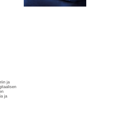
iin ja
gitaalisen
en
a ja