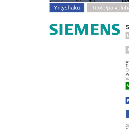
Yrityshaku
Tuote/palvelu
S
L
J
w
T
E
P
c
J