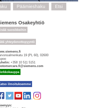
haku
Päämieshaku
Etsi
iemens Osakeyhtiö
isää suosikkeihin
ätä yhteydenottopyyntö
ww.siemens.fi
arvonsalmenkatu 19 (PL 60)
,
02600
spoo
uhelin:
+358 10 511 5151
ustomercare.fi@siemens.com
Verkkokauppa
Katso ilmoituksemme
äsenyys: