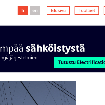
fi
en
Etusivu
Tuotteet