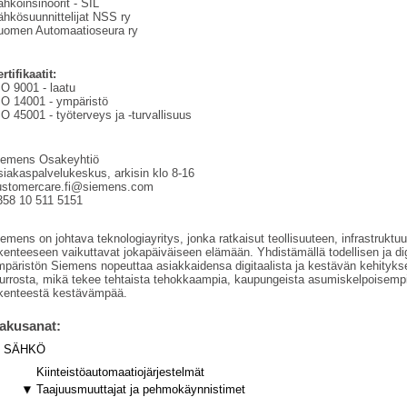
hköinsinöörit - SIL
hkösuunnittelijat NSS ry
uomen Automaatioseura ry
rtifikaatit:
O 9001 - laatu
SO 14001 - ympäristö
O 45001 - työterveys ja -turvallisuus
iemens Osakeyhtiö
iakaspalvelukeskus, arkisin klo 8-16
ustomercare.fi@siemens.com
358 10 511 5151
emens on johtava teknologiayritys, jonka ratkaisut teollisuuteen, infrastruktuur
ikenteeseen vaikuttavat jokapäiväiseen elämään. Yhdistämällä todellisen ja di
mpäristön Siemens nopeuttaa asiakkaidensa digitaalista ja kestävän kehityks
urrosta, mikä tekee tehtaista tehokkaampia, kaupungeista asumiskelpoisempi
iikenteestä kestävämpää.
akusanat:
SÄHKÖ
Kiinteistöautomaatiojärjestelmät
Taajuusmuuttajat ja pehmokäynnistimet