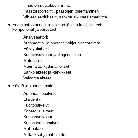
Ilmastonmuutoksen hillintä
Päästöraportointi, päästöjen todentaminen
Vihreät sertifikaalit, sähkön alkuperäismerkintä
Energiantuotannon ja -jakelun järjestelmät, laitteet,
komponentit ja varusteet
Analysaattorit
Automaatio- ja prosessinohjausjärjestelmät
Hälytyslaitteet
Kunnonvalvonta ja diagnostiikka
Materiaalit
Muuntajat, kytkinlaitokset
Sähkölaitteet ja -tarvikkeet
Valvontalaitteet
Käyttö ja kunnossapito
Automaatiopalvelut
Etäluenta
Huoltopalvelut
Koneet ja laitteet
Kunnonvalvonta
Kunnossapitopalvelut
Mallinukset
Mittaukset ja mittalaitteet