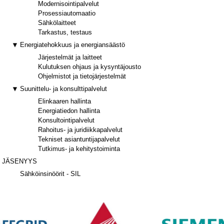
Modernisointipalvelut
Prosessiautomaatio
Sähkölaitteet
Tarkastus, testaus
Energiatehokkuus ja energiansäästö
Järjestelmät ja laitteet
Kulutuksen ohjaus ja kysyntäjousto
Ohjelmistot ja tietojärjestelmät
Suunittelu- ja konsulttipalvelut
Elinkaaren hallinta
Energiatiedon hallinta
Konsultointipalvelut
Rahoitus- ja juridiikkapalvelut
Tekniset asiantuntijapalvelut
Tutkimus- ja kehitystoiminta
JÄSENYYS
Sähköinsinöörit - SIL