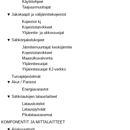
Käyttöohjeet
Taajuusmuuttajat
Jakokaapit ja välijännitekojeistot
Kojeistot kj
Kojeistotarvikkeet
Ylijännite- ja ukkossuojat
Sähkönjakelukojeet
Jännitemuuntajat keskijännite
Kojeistotarvikkeet
Maasulkuvalvonta
Ylijännitesuojat
Ylijännitesuojat KJ-verkko
Turvajärjestelmät
Akut / Paristot
Energiavarastot
Sähköautojen latauslaitteet
Latauskotelot
Latauspylväät
Pikalatausasemat
KOMPONENTIT JA MITTALAITTEET
Analysaattorit