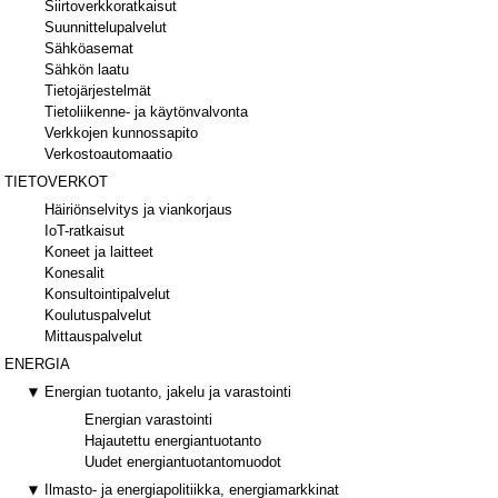
Siirtoverkkoratkaisut
Suunnittelupalvelut
Sähköasemat
Sähkön laatu
Tietojärjestelmät
Tietoliikenne- ja käytönvalvonta
Verkkojen kunnossapito
Verkostoautomaatio
TIETOVERKOT
Häiriönselvitys ja viankorjaus
IoT-ratkaisut
Koneet ja laitteet
Konesalit
Konsultointipalvelut
Koulutuspalvelut
Mittauspalvelut
ENERGIA
Energian tuotanto, jakelu ja varastointi
Energian varastointi
Hajautettu energiantuotanto
Uudet energiantuotantomuodot
Ilmasto- ja energiapolitiikka, energiamarkkinat