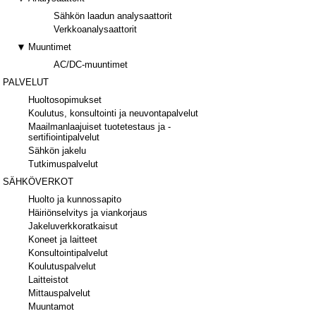
Sähkön laadun analysaattorit
Verkkoanalysaattorit
Muuntimet
AC/DC-muuntimet
PALVELUT
Huoltosopimukset
Koulutus, konsultointi ja neuvontapalvelut
Maailmanlaajuiset tuotetestaus ja -
sertifiointipalvelut
Sähkön jakelu
Tutkimuspalvelut
SÄHKÖVERKOT
Huolto ja kunnossapito
Häiriönselvitys ja viankorjaus
Jakeluverkkoratkaisut
Koneet ja laitteet
Konsultointipalvelut
Koulutuspalvelut
Laitteistot
Mittauspalvelut
Muuntamot