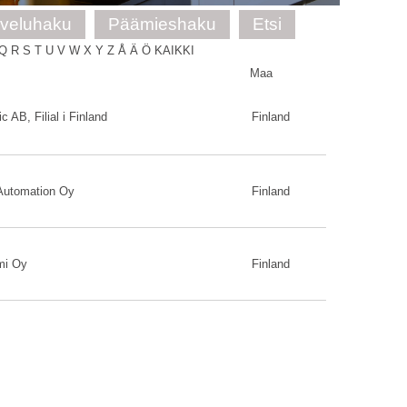
lveluhaku
Päämieshaku
Etsi
Q
R
S
T
U
V
W
X
Y
Z
Å
Ä
Ö
KAIKKI
Maa
ic AB, Filial i Finland
Finland
Automation Oy
Finland
mi Oy
Finland