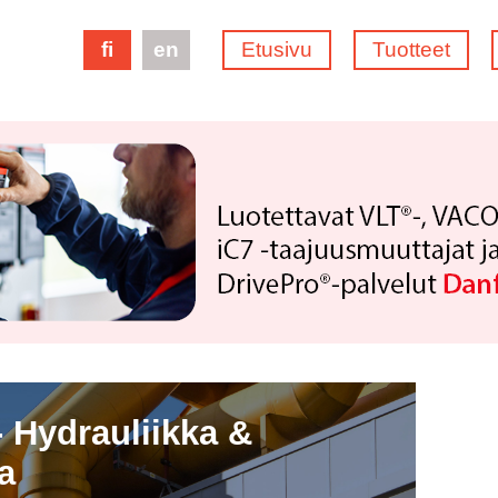
fi
en
Etusivu
Tuotteet
 Hydrauliikka &
a