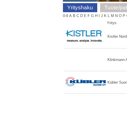
Yrityshaku
Tuote/pa
0-9
A
B
C
D
E
F
G
H
I
J
K
L
M
N
O
P
Yritys
Kistler Nord
Klinkmann 
Kübler Suo