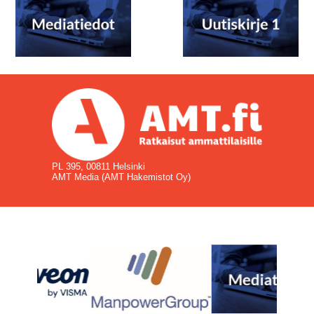
PL 395, 00811 Helsinki
AMT Media (AMT Hakemistot Oy)