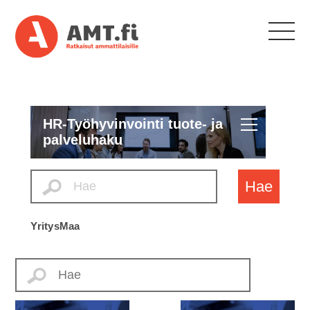
HR-Työhyvinvointi tuote- ja
palveluhaku
Hae
Yritys
Maa