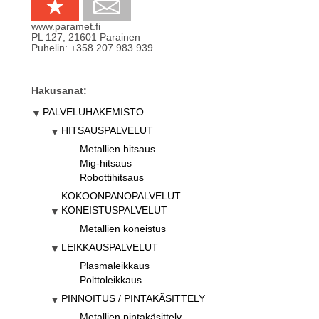
www.paramet.fi
PL 127
,
21601
Parainen
Puhelin:
+358 207 983 939
Hakusanat:
PALVELUHAKEMISTO
HITSAUSPALVELUT
Metallien hitsaus
Mig-hitsaus
Robottihitsaus
KOKOONPANOPALVELUT
KONEISTUSPALVELUT
Metallien koneistus
LEIKKAUSPALVELUT
Plasmaleikkaus
Polttoleikkaus
PINNOITUS / PINTAKÄSITTELY
Metallien pintakäsittely