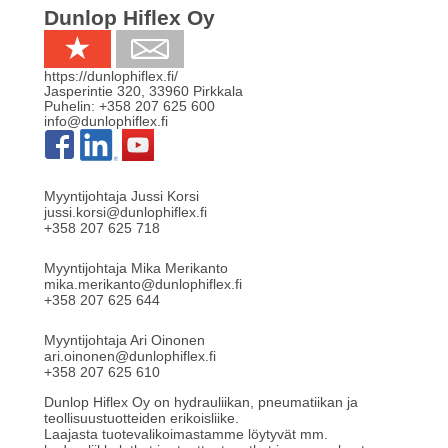
Dunlop Hiflex Oy
https://dunlophiflex.fi/
Jasperintie 320
,
33960
Pirkkala
Puhelin:
+358 207 625 600
info@dunlophiflex.fi
Myyntijohtaja Jussi Korsi
jussi.korsi@dunlophiflex.fi
+358 207 625 718
Myyntijohtaja Mika Merikanto
mika.merikanto@dunlophiflex.fi
+358 207 625 644
Myyntijohtaja Ari Oinonen
ari.oinonen@dunlophiflex.fi
+358 207 625 610
Dunlop Hiflex Oy on hydrauliikan, pneumatiikan ja
teollisuustuotteiden erikoisliike.
Laajasta tuotevalikoimastamme löytyvät mm.