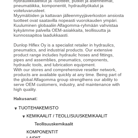
hydrauliikkaletkut ja -tuotteet, putket ja asennelmat,
pneumatiikka, komponentit, hydraulityökalut ja
voiteluvarusteet.
Myymälöiden ja kattavan jälleenmyyjäverkoston ansiosta
tuotteet ovat saatavilla nopeasti vuorokauden ympäri.
Kuuluminen globaaliin Alfagomma-ryhmään vahvistaa
kykyämme palvella OEM-asiakkaita, teollisuutta ja
kunnossapitoa laadukkaasti.
Dunlop Hiflex Oy is a specialist retailer in hydraulics,
pneumatics, and industrial products. Our extensive
product range includes hydraulic hoses and fittings,
pipes and assemblies, pneumatics, components,
hydraulic tools, and lubrication equipment.
With our stores and comprehensive reseller network,
products are available quickly at any time. Being part of
the global Alfagomma group strengthens our ability to
serve OEM customers, industry, and maintenance with
high quality.
Hakusanat:
TUOTEHAKEMISTO
KEMIKAALIT / TEOLLISUUSKEMIKAALIT
Teollisuuskemikaalit
KOMPONENTIT