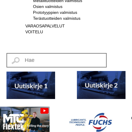
Metallituotteiden valmistus
Osien valmistus
Prototyyppien valmistus
Terästuotteiden valmistus
VARAOSAPALVELUT
VOITELU