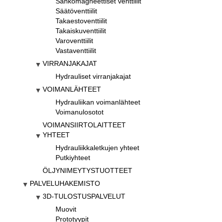
Sähkömagneettiset venttiilit
Säätöventtiilit
Takaestoventtiilit
Takaiskuventtiilit
Varoventtiilit
Vastaventtiilit
VIRRANJAKAJAT
Hydrauliset virranjakajat
VOIMANLÄHTEET
Hydrauliikan voimanlähteet
Voimanulosotot
VOIMANSIIRTOLAITTEET
YHTEET
Hydrauliikkaletkujen yhteet
Putkiyhteet
ÖLJYNIMEYTYSTUOTTEET
PALVELUHAKEMISTO
3D-TULOSTUSPALVELUT
Muovit
Prototyypit