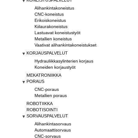
KONEISTUSPALVELUT
Alihankintakoneistus
CNC-koneistus
Erikoiskoneistus
Kiilaurakoneistus
Lastuavat koneistustyöt
Metallien koneistus
Vaativat alihankintakoneistukset
KORJAUSPALVELUT
Hydrauliikkasylinterien korjaus
Koneiden korjaustyöt
MEKATRONIIKKA
PORAUS
CNC-poraus
Metallien poraus
ROBOTIIKKA
ROBOTISOINTI
SORVAUSPALVELUT
Alihankintasorvaus
Automaattisorvaus
CNC-sorvaus