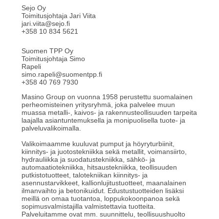
Sejo Oy
Toimitusjohtaja Jari Viita
jari.viita@sejo.fi
+358 10 834 5621
Suomen TPP Oy
Toimitusjohtaja Simo
Rapeli
simo.rapeli@suomentpp.fi
+358 40 769 7930
Masino Group on vuonna 1958 perustettu suomalainen
perheomisteinen yritysryhmä, joka palvelee muun
muassa metalli-, kaivos- ja rakennusteollisuuden tarpeita
laajalla asiantuntemuksella ja monipuolisella tuote- ja
palveluvalikoimalla.
Valikoimaamme kuuluvat pumput ja höyryturbiinit,
kiinnitys- ja juotostekniikka sekä metallit, voimansiirto,
hydrauliikka ja suodatustekniikka, sähkö- ja
automaatiotekniikka, hitsaustekniikka, teollisuuden
putkistotuotteet, talotekniikan kiinnitys- ja
asennustarvikkeet, kallionlujitustuotteet, maanalainen
ilmanvaihto ja betonikuidut. Edustustuotteiden lisäksi
meillä on omaa tuotantoa, loppukokoonpanoa sekä
sopimusvalmistajilla valmistettavia tuotteita.
Palveluitamme ovat mm. suunnittelu, teollisuushuolto