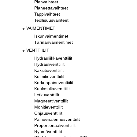
Pienvaihteet
Planeettavaihteet
Tappivaihteet
Teollisuusvaihteet
VAIMENTIMET
Iskunvaimentimet
Tärinänvaimentimet
VENTTIILIT
Hydrauliikkaventtiilit
Hydrauliventtiilit
Kaksitieventtiilit
Kolmitieventtiilit
Korkeapaineventtiilit
Kuulasulkuventtiilit
Letkuventtiilit
Magneettiventtiilit
Monitieventtiilit
Ohjausventtiilit
Paineenalennusventtiilit
Proportionaaliventtiilit
Ryhmäventtiilit