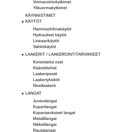
Voimansiirtokytkimet
Ylikuormakytkimet
KÄYNNISTIMET
KÄYTÖT
Hammashihnakäytöt
Hydrauliset käytöt
Lineaarikäytöt
Sähkökäytöt
LAAKERIT / LAAKEROINTITARVIKKEET
Koneistetut osat
Kääntökehät
Laakeripesät
Laakeriyksiköt
Nivellaakerit
LANGAT
Juotoslangat
Kuparilangat
Kupariseoksiset langat
Metallilangat
Nikkelilangat
Rautalangat