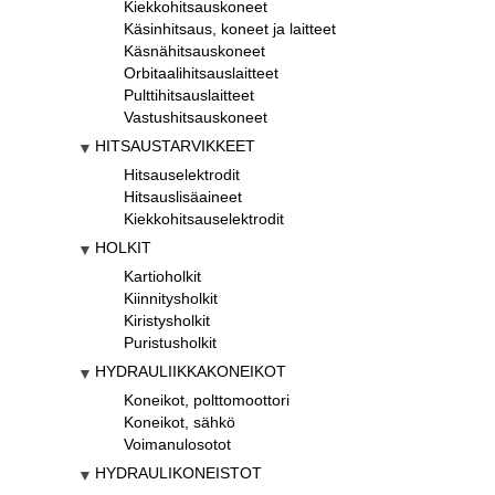
Kiekkohitsauskoneet
Käsinhitsaus, koneet ja laitteet
Käsnähitsauskoneet
Orbitaalihitsauslaitteet
Pulttihitsauslaitteet
Vastushitsauskoneet
HITSAUSTARVIKKEET
Hitsauselektrodit
Hitsauslisäaineet
Kiekkohitsauselektrodit
HOLKIT
Kartioholkit
Kiinnitysholkit
Kiristysholkit
Puristusholkit
HYDRAULIIKKAKONEIKOT
Koneikot, polttomoottori
Koneikot, sähkö
Voimanulosotot
HYDRAULIKONEISTOT