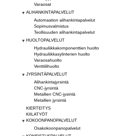
Varaosat
ALIHANKINTAPALVELUT
Automaation alihankintapalvelut
Sopimusvalmistus
Teollisuuden alihankintapalvelut
HUOLTOPALVELUT
Hydrauliikkakomponenttien huolto
Hydrauliikkasylinterien huolto
Varaosahuolto
Venttiilihuolto
JYRSINTÄPALVELUT
Alihankintajyrsintä
CNC-jyrsintä
Metallien CNC-jysintä
Metallien jyrsintä
KIERTEITYS
KIILATYÖT
KOKOONPANOPALVELUT
Osakokoonpanopalvelut