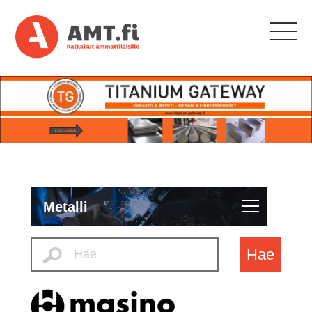
Metalli
Hae