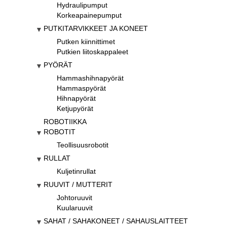
Hydraulipumput
Korkeapainepumput
PUTKITARVIKKEET JA KONEET
Putken kiinnittimet
Putkien liitoskappaleet
PYÖRÄT
Hammashihnapyörät
Hammaspyörät
Hihnapyörät
Ketjupyörät
ROBOTIIKKA
ROBOTIT
Teollisuusrobotit
RULLAT
Kuljetinrullat
RUUVIT / MUTTERIT
Johtoruuvit
Kuularuuvit
SAHAT / SAHAKONEET / SAHAUSLAITTEET