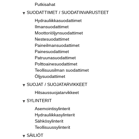
Putkisahat
SUODATTIMET / SUODATINVARUSTEET
Hydrauliikkasuodattimet
Ilmansuodattimet
Moottoriöljynsuodattimet
Nestesuodattimet
Paineilmansuodattimet
Painesuodattimet
Patruunasuodattimet
Polttoainesuodattimet
Teollisuusilman suodattimet
Öljysuodattimet
SUOJAT / SUOJATARVIKKEET
Hitsaussuojatarvikkeet
SYLINTERIT
Asemointisylinterit
Hydrauliikkasylinterit
Sähkösylinterit
Teollisuussylinterit
SÄILIÖT