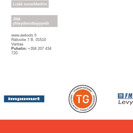
Lisää suosikkeihin
Jätä
yhteydenottopyyntö
www.awtools.fi
Rälssitie 7 B
,
01510
Vantaa
Puhelin:
+358 207 434
720