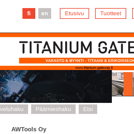
fi
en
Etusivu
Tuotteet
lveluhaku
Päämieshaku
Etsi
AWTools Oy