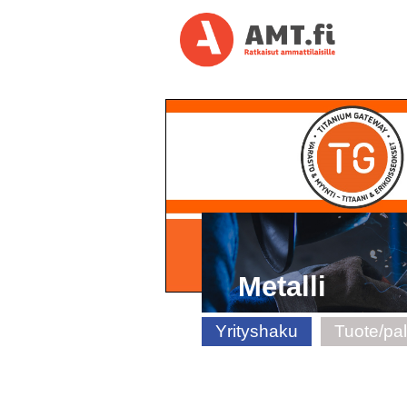
Metalli
Yrityshaku
Tuote/pa