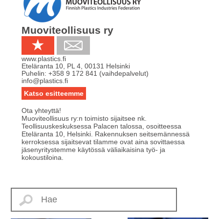
Muoviteollisuus ry
www.plastics.fi
Eteläranta 10, PL 4
,
00131
Helsinki
Puhelin:
+358 9 172 841 (vaihdepalvelut)
info@plastics.fi
Katso esitteemme
Ota yhteyttä!
Muoviteollisuus ry:n toimisto sijaitsee nk.
Teollisuuskeskuksessa Palacen talossa, osoitteessa
Eteläranta 10, Helsinki. Rakennuksen seitsemännessä
kerroksessa sijaitsevat tilamme ovat aina sovittaessa
jäsenyritystemme käytössä väliaikaisina työ- ja
kokoustiloina.