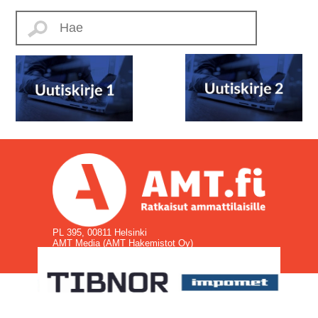
PL 395, 00811 Helsinki
AMT Media (AMT Hakemistot Oy)