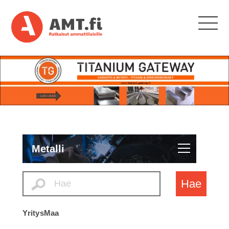
Metalli
Hae
Yritys
Maa