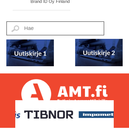
Brand ID Oy
Finland
PL 395, 00811 Helsinki
AMT Media (AMT Hakemistot Oy)