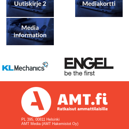
PL 395, 00811 Helsinki
AMT Media (AMT Hakemistot Oy)