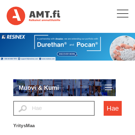
Muovi & Kumi
Hae
Yritys
Maa