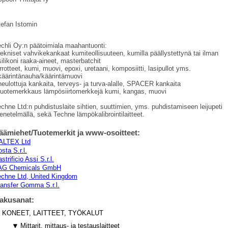
tefan Istomin
chli Oy:n päätoimiala maahantuonti:
tekniset vahvikekankaat kumiteollisuuteen, kumilla päällystettynä tai ilman
silikoni raaka-aineet, masterbatchit
irrotteet, kumi, muovi, epoxi, uretaani, komposiitti, lasipullot yms.
käärintänauha/käärintämuovi
neulottuja kankaita, terveys- ja turva-alalle, SPACER kankaita
 tuotemerkkaus lämpösiirtomerkkejä kumi, kangas, muovi
chne Ltd:n puhdistuslaite sihtien, suuttimien, yms. puhdistamiseen leijupeti
netelmällä, sekä Techne lämpökalibrointilaitteet.
äämiehet/Tuotemerkit ja www-osoitteet:
ALTEX Ltd
sta S.r.l.
strificio Assi S.r.l.
AG Chemicals GmbH
echne Ltd, United Kingdom
ransfer Gomma S.r.l.
akusanat:
KONEET, LAITTEET, TYÖKALUT
Mittarit, mittaus- ja testauslaitteet