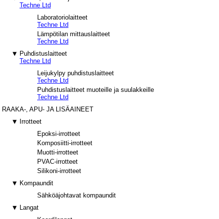
Techne Ltd
Laboratoriolaitteet
Techne Ltd
Lämpötilan mittauslaitteet
Techne Ltd
Puhdistuslaitteet
Techne Ltd
Leijukylpy puhdistuslaitteet
Techne Ltd
Puhdistuslaitteet muoteille ja suulakkeille
Techne Ltd
RAAKA-, APU- JA LISÄAINEET
Irrotteet
Epoksi-irrotteet
Komposiitti-irrotteet
Muotti-irrotteet
PVAC-irrotteet
Silikoni-irrotteet
Kompaundit
Sähköäjohtavat kompaundit
Langat