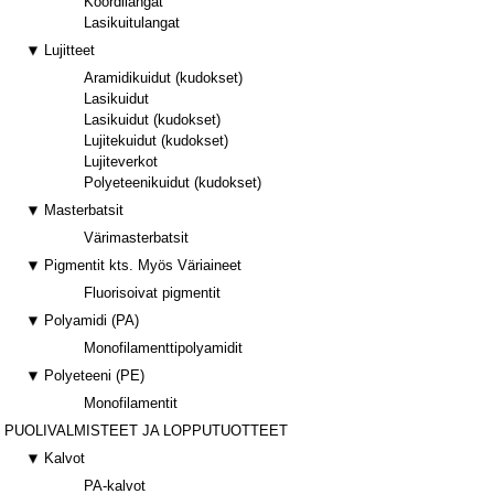
Koordilangat
Lasikuitulangat
Lujitteet
Aramidikuidut (kudokset)
Lasikuidut
Lasikuidut (kudokset)
Lujitekuidut (kudokset)
Lujiteverkot
Polyeteenikuidut (kudokset)
Masterbatsit
Värimasterbatsit
Pigmentit kts. Myös Väriaineet
Fluorisoivat pigmentit
Polyamidi (PA)
Monofilamenttipolyamidit
Polyeteeni (PE)
Monofilamentit
PUOLIVALMISTEET JA LOPPUTUOTTEET
Kalvot
PA-kalvot