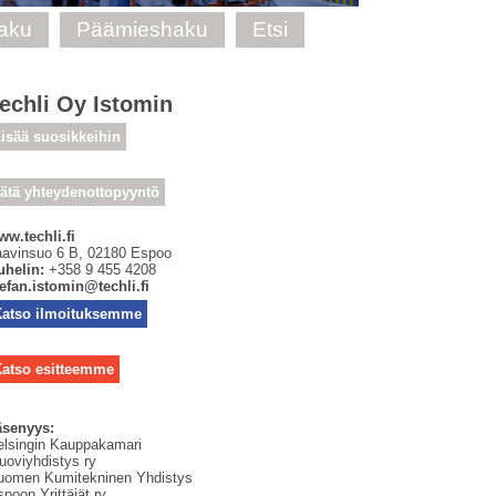
haku
Päämieshaku
Etsi
echli Oy Istomin
isää suosikkeihin
ätä yhteydenottopyyntö
ww.techli.fi
aavinsuo 6 B
,
02180
Espoo
uhelin:
+358 9 455 4208
tefan.istomin@techli.fi
Katso ilmoituksemme
atso esitteemme
äsenyys:
elsingin Kauppakamari
uoviyhdistys ry
uomen Kumitekninen Yhdistys
poon Yrittäjät ry