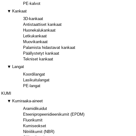
PE-kalvot
Kankaat
3D-kankaat
Antistaattiset kankaat
Huonekalukankaat
Letkukankaat
Muovikankaat
Palamista hidastavat kankaat
Päällystetyt kankaat
Tekniset kankaat
Langat
Koordilangat
Lasikuitulangat
PE-langat
KUMI
Kumiraaka-aineet
Aramidikuidut
Eteenipropeenidieenikumit (EPDM)
Fluorikumit
Kumiseokset
Nitriilikumit (NBR)