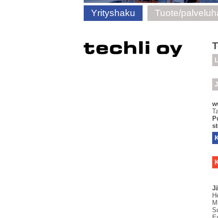
Yrityshaku
Tuote/palvelu
T
L
J
w
T
P
s
K
J
H
M
S
Es