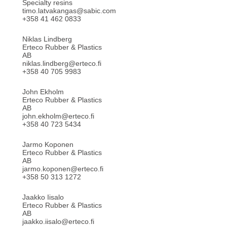
Specialty resins
timo.latvakangas@sabic.com
+358 41 462 0833
Niklas Lindberg
Erteco Rubber & Plastics
AB
niklas.lindberg@erteco.fi
+358 40 705 9983
John Ekholm
Erteco Rubber & Plastics
AB
john.ekholm@erteco.fi
+358 40 723 5434
Jarmo Koponen
Erteco Rubber & Plastics
AB
jarmo.koponen@erteco.fi
+358 50 313 1272
Jaakko Iisalo
Erteco Rubber & Plastics
AB
jaakko.iisalo@erteco.fi