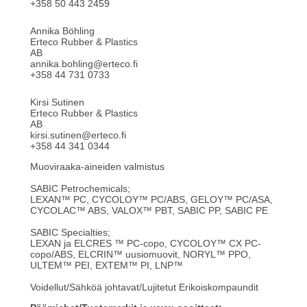
+358 50 443 2459
Annika Böhling
Erteco Rubber & Plastics
AB
annika.bohling@erteco.fi
+358 44 731 0733
Kirsi Sutinen
Erteco Rubber & Plastics
AB
kirsi.sutinen@erteco.fi
+358 44 341 0344
Muoviraaka-aineiden valmistus
SABIC Petrochemicals;
LEXAN™ PC, CYCOLOY™ PC/ABS, GELOY™ PC/ASA,
CYCOLAC™ ABS, VALOX™ PBT, SABIC PP, SABIC PE
SABIC Specialties;
LEXAN ja ELCRES ™ PC-copo, CYCOLOY™ CX PC-
copo/ABS, ELCRIN™ uusiomuovit, NORYL™ PPO,
ULTEM™ PEI, EXTEM™ PI, LNP™
Voidellut/Sähköä johtavat/Lujitetut Erikoiskompaundit