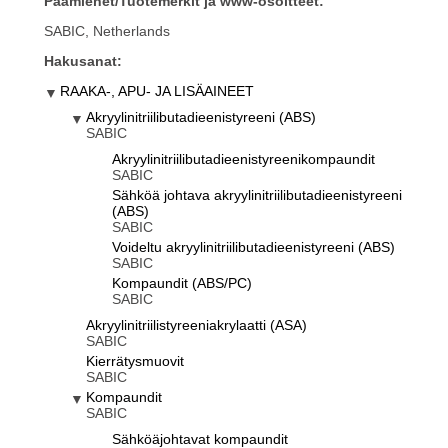
Päämiehet/Tuotemerkit ja www-osoitteet:
SABIC, Netherlands
Hakusanat:
RAAKA-, APU- JA LISÄAINEET
Akryylinitriilibutadieenistyreeni (ABS)
SABIC
Akryylinitriilibutadieenistyreenikompaundit
SABIC
Sähköä johtava akryylinitriilibutadieenistyreeni
(ABS)
SABIC
Voideltu akryylinitriilibutadieenistyreeni (ABS)
SABIC
Kompaundit (ABS/PC)
SABIC
Akryylinitriilistyreeniakrylaatti (ASA)
SABIC
Kierrätysmuovit
SABIC
Kompaundit
SABIC
Sähköäjohtavat kompaundit