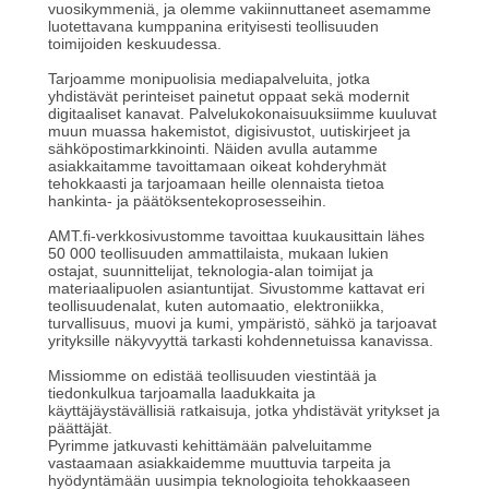
vuosikymmeniä, ja olemme vakiinnuttaneet asemamme
luotettavana kumppanina erityisesti teollisuuden
toimijoiden keskuudessa.
Tarjoamme monipuolisia mediapalveluita, jotka
yhdistävät perinteiset painetut oppaat sekä modernit
digitaaliset kanavat. Palvelukokonaisuuksiimme kuuluvat
muun muassa hakemistot, digisivustot, uutiskirjeet ja
sähköpostimarkkinointi. Näiden avulla autamme
asiakkaitamme tavoittamaan oikeat kohderyhmät
tehokkaasti ja tarjoamaan heille olennaista tietoa
hankinta- ja päätöksentekoprosesseihin.
AMT.fi-verkkosivustomme tavoittaa kuukausittain lähes
50 000 teollisuuden ammattilaista, mukaan lukien
ostajat, suunnittelijat, teknologia-alan toimijat ja
materiaalipuolen asiantuntijat. Sivustomme kattavat eri
teollisuudenalat, kuten automaatio, elektroniikka,
turvallisuus, muovi ja kumi, ympäristö, sähkö ja tarjoavat
yrityksille näkyvyyttä tarkasti kohdennetuissa kanavissa.
Missiomme on edistää teollisuuden viestintää ja
tiedonkulkua tarjoamalla laadukkaita ja
käyttäjäystävällisiä ratkaisuja, jotka yhdistävät yritykset ja
päättäjät.
Pyrimme jatkuvasti kehittämään palveluitamme
vastaamaan asiakkaidemme muuttuvia tarpeita ja
hyödyntämään uusimpia teknologioita tehokkaaseen