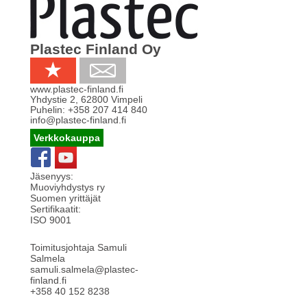
Plastec Finland Oy
www.plastec-finland.fi
Yhdystie 2
,
62800
Vimpeli
Puhelin:
+358 207 414 840
info@plastec-finland.fi
Verkkokauppa
Jäsenyys:
Muoviyhdystys ry
Suomen yrittäjät
Sertifikaatit:
ISO 9001
Toimitusjohtaja Samuli
Salmela
samuli.salmela@plastec-
finland.fi
+358 40 152 8238