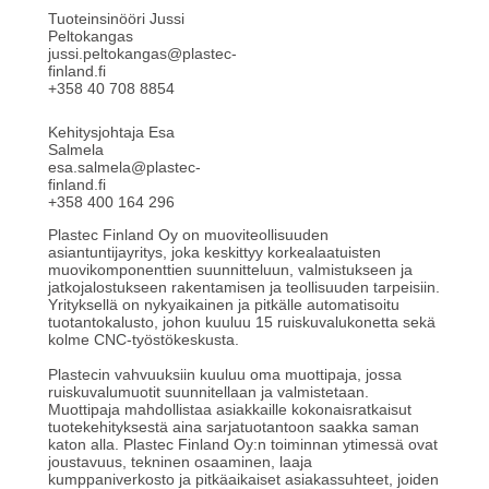
Tuoteinsinööri Jussi
Peltokangas
jussi.peltokangas@plastec-
finland.fi
+358 40 708 8854
Kehitysjohtaja Esa
Salmela
esa.salmela@plastec-
finland.fi
+358 400 164 296
Plastec Finland Oy on muoviteollisuuden
asiantuntijayritys, joka keskittyy korkealaatuisten
muovikomponenttien suunnitteluun, valmistukseen ja
jatkojalostukseen rakentamisen ja teollisuuden tarpeisiin.
Yrityksellä on nykyaikainen ja pitkälle automatisoitu
tuotantokalusto, johon kuuluu 15 ruiskuvalukonetta sekä
kolme CNC-työstökeskusta.
Plastecin vahvuuksiin kuuluu oma muottipaja, jossa
ruiskuvalumuotit suunnitellaan ja valmistetaan.
Muottipaja mahdollistaa asiakkaille kokonaisratkaisut
tuotekehityksestä aina sarjatuotantoon saakka saman
katon alla. Plastec Finland Oy:n toiminnan ytimessä ovat
joustavuus, tekninen osaaminen, laaja
kumppaniverkosto ja pitkäaikaiset asiakassuhteet, joiden