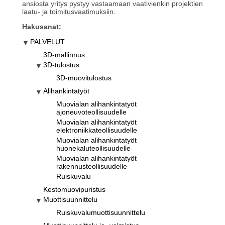
ansiosta yritys pystyy vastaamaan vaativienkin projektien
laatu- ja toimitusvaatimuksiin.
Hakusanat:
PALVELUT
3D-mallinnus
3D-tulostus
3D-muovitulostus
Alihankintatyöt
Muovialan alihankintatyöt
ajoneuvoteollisuudelle
Muovialan alihankintatyöt
elektroniikkateollisuudelle
Muovialan alihankintatyöt
huonekaluteollisuudelle
Muovialan alihankintatyöt
rakennusteollisuudelle
Ruiskuvalu
Kestomuovipuristus
Muottisuunnittelu
Ruiskuvalumuottisuunnittelu