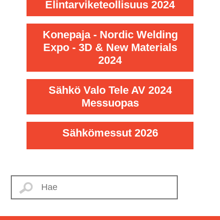
Elintarviketeollisuus 2024
Konepaja - Nordic Welding
Expo - 3D & New Materials
2024
Sähkö Valo Tele AV 2024
Messuopas
Sähkömessut 2026