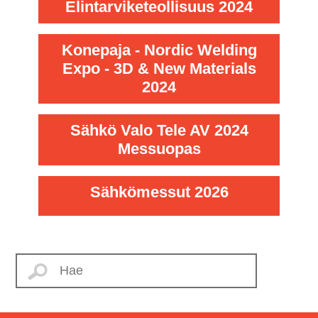
Elintarviketeollisuus 2024
Konepaja - Nordic Welding
Expo - 3D & New Materials
2024
Sähkö Valo Tele AV 2024
Messuopas
Sähkömessut 2026