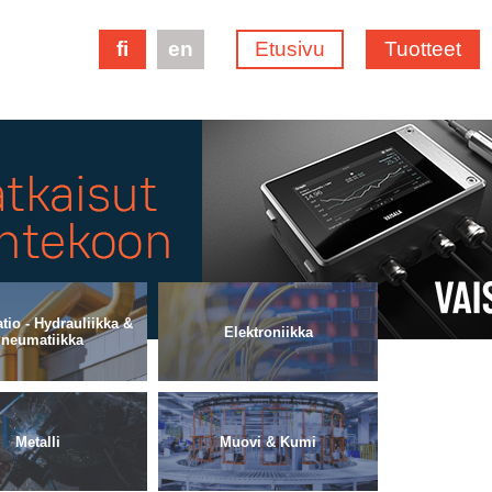
fi
en
Etusivu
Tuotteet
io - Hydrauliikka &
Elektroniikka
neumatiikka
Metalli
Muovi & Kumi