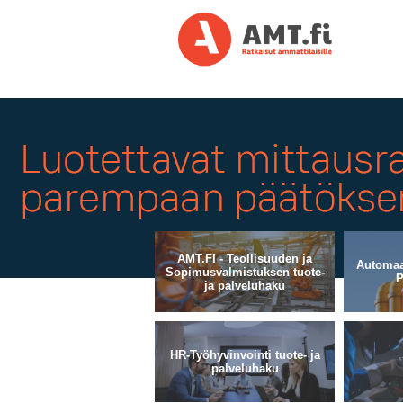
Valitse toimialahakemisto
AMT.FI - Teollisuuden ja
Automaat
Sopimusvalmistuksen tuote-
P
ja palveluhaku
HR-Työhyvinvointi tuote- ja
palveluhaku