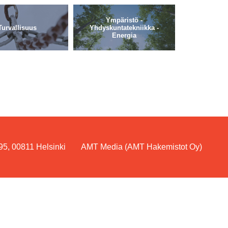
Ympäristö -
Turvallisuus
Yhdyskuntatekniikka -
Energia
95, 00811 Helsinki
AMT Media (AMT Hakemistot Oy)