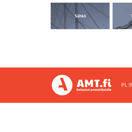
Sähkö
PL 3