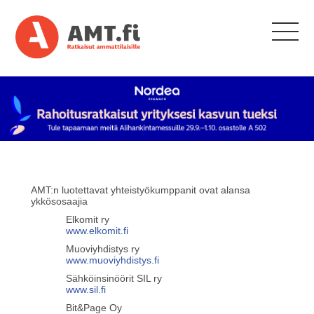
AMT:n luotettavat yhteistyökumppanit ovat alansa
ykkösosaajia
Elkomit ry
www.elkomit.fi
Muoviyhdistys ry
www.muoviyhdistys.fi
Sähköinsinöörit SIL ry
www.sil.fi
Bit&Page Oy