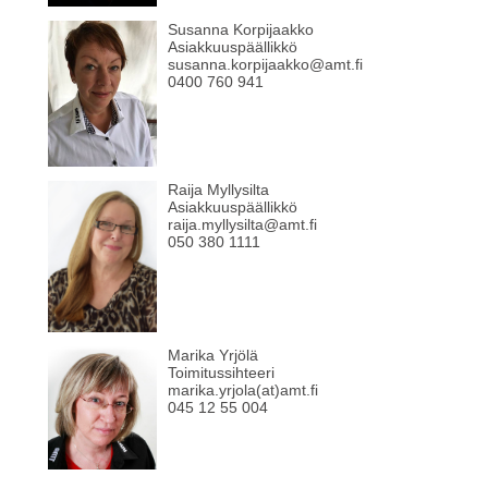
Susanna Korpijaakko
Asiakkuuspäällikkö
susanna.korpijaakko@amt.fi
0400 760 941
Raija Myllysilta
Asiakkuuspäällikkö
raija.myllysilta@amt.fi
050 380 1111
Marika Yrjölä
Toimitussihteeri
marika.yrjola(at)amt.fi
045 12 55 004